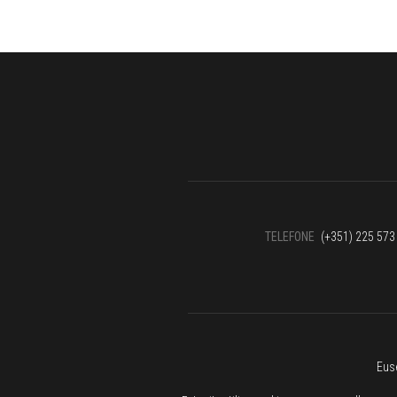
TELEFONE
(+351) 225 573 
Eus