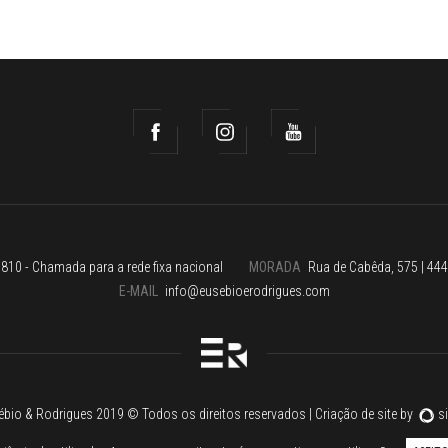
810 - Chamada para a rede fixa nacional
MORADA
Rua de Cabêda, 575 | 444
E-MAIL
info@eusebioerodrigues.com
ébio & Rodrigues 2019 © Todos os direitos reservados
|
Criação de site
by
si