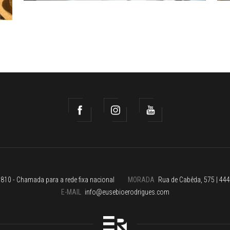
810 - Chamada para a rede fixa nacional
MORADA
Rua de Cabêda, 575 | 444
E-MAIL
info@eusebioerodrigues.com